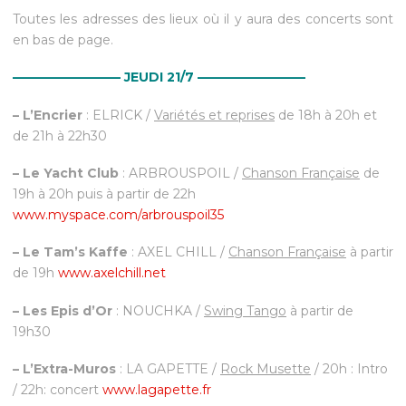
Toutes les adresses des lieux où il y aura des concerts sont
en bas de page.
————————– JEUDI 21/7
————————–
– L’Encrier
: ELRICK /
Variétés et reprises
de 18h à 20h et
de 21h à 22h30
– Le Yacht Club
: ARBROUSPOIL /
Chanson Française
de
19h à 20h puis à partir de 22h
www.myspace.com/arbrouspoi​l35
– Le Tam’s Kaffe
: AXEL CHILL /
Chanson Française
à partir
de 19h
www.axelchill.net
– Les Epis d’Or
: NOUCHKA /
Swing Tango
à partir de
19h30
– L’Extra-Muros
: LA GAPETTE /
Rock Musette
/ 20h : Intro
/ 22h: concert
www.lagapette.fr