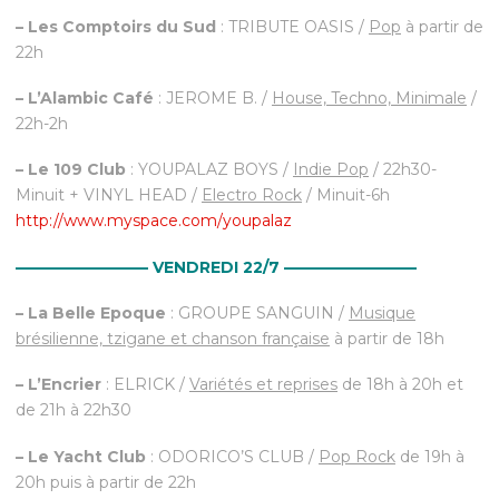
– Les Comptoirs du Sud
: TRIBUTE OASIS /
Pop
à partir de
22h
– L’Alambic Café
: JEROME B. /
House, Techno, Minimale
/
22h-2h
– Le 109 Club
: YOUPALAZ BOYS /
Indie Pop
/ 22h30-
Minuit + VINYL HEAD /
Electro Rock
/ Minuit-6h
http://www.myspace.com/you​palaz
————————– VENDREDI 22/7
————————–
– La Belle Epoque
: GROUPE SANGUIN /
Musique
brésilienne, tzigane et chanson française
à partir de 18h
– L’Encrier
: ELRICK /
Variétés et reprises
de 18h à 20h et
de 21h à 22h30
– Le Yacht Club
: ODORICO’S CLUB /
Pop Rock
de 19h à
20h puis à partir de 22h