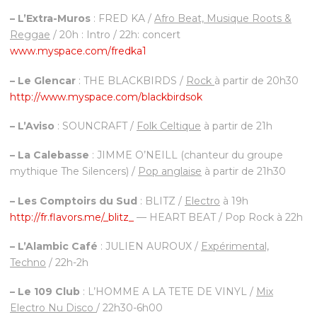
– L’Extra-Muros
: FRED KA /
Afro Beat, Musique Roots &
Reggae
/ 20h : Intro / 22h: concert
www.myspace.com/fredka1
– Le Glencar
: THE BLACKBIRDS /
Rock
à partir de 20h30
http://www.myspace.com/bla​ckbirdsok
– L’Aviso
: SOUNCRAFT /
Folk Celtique
à partir de 21h
– La Calebasse
: JIMME O’NEILL (chanteur du groupe
mythique The Silencers) /
Pop anglaise
à partir de 21h30
– Les Comptoirs du Sud
: BLITZ /
Electro
à 19h
http://fr.flavors.me/_blit​z_
— HEART BEAT / Pop Rock à 22h
– L’Alambic Café
: JULIEN AUROUX /
Expérimental,
Techno
/ 22h-2h
– Le 109 Club
: L’HOMME A LA TETE DE VINYL /
Mix
Electro Nu Disco
/ 22h30-6h00