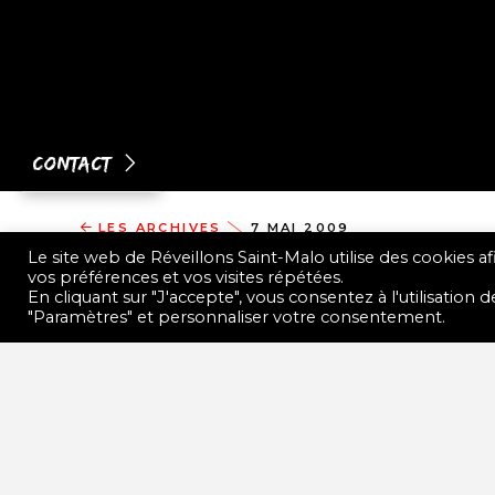
Contact
LES ARCHIVES
7 MAI 2009
Le site web de Réveillons Saint-Malo utilise des cookies a
vos préférences et vos visites répétées.
NEWS / JEUDI 7 
En cliquant sur "J'accepte", vous consentez à l'utilisation
"Paramètres" et personnaliser votre consentement.
Bonjour à tous,
voici les nouvelles fraîches de l’association REVEI