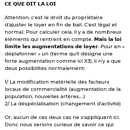
𝗖𝗘 𝗤𝗨𝗘 𝗗𝗜𝗧 𝗟𝗔 𝗟𝗢𝗜
Attention, c’est le droit du propriétaire
d’ajuster le loyer en fin de bail. C’est légal et
normal. Pour calculer cela, il y a de nombreux
éléments qui rentrent en compte. 𝗠𝗮𝗶𝘀 𝗹𝗮 𝗹𝗼𝗶
𝗹𝗶𝗺𝗶𝘁𝗲 𝗹𝗲𝘀 𝗮𝘂𝗴𝗺𝗲𝗻𝘁𝗮𝘁𝗶𝗼𝗻𝘀 𝗱𝗲 𝗹𝗼𝘆𝗲𝗿. Pour en «
déplafonner » un (terme qu’il désigne une
forte augmentation comme ici X3), il n’y a que
deux possibilités normalement:
1/ La modification matérielle des facteurs
locaux de commercialité (augmentation de la
population, nouvelles artères,…)
2/ La déspécialisation (changement d’activité)
Or, aucun de ces deux cas ne s’appliquent ici.
Donc nous serions curieux de savoir ce qui