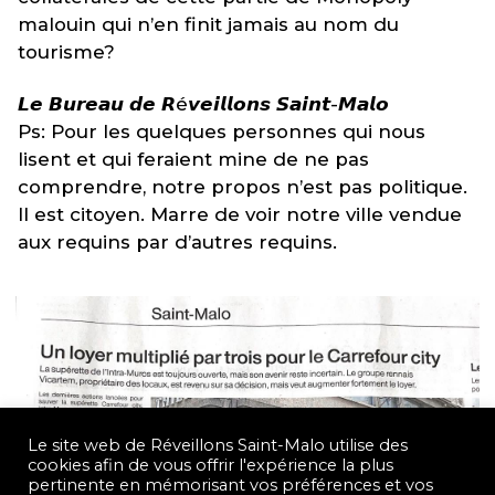
malouin qui n’en finit jamais au nom du
tourisme?
𝙇𝙚 𝘽𝙪𝙧𝙚𝙖𝙪 𝙙𝙚 𝙍é𝙫𝙚𝙞𝙡𝙡𝙤𝙣𝙨 𝙎𝙖𝙞𝙣𝙩-𝙈𝙖𝙡𝙤
Ps: Pour les quelques personnes qui nous
lisent et qui feraient mine de ne pas
comprendre, notre propos n’est pas politique.
Il est citoyen. Marre de voir notre ville vendue
aux requins par d’autres requins.
Le site web de Réveillons Saint-Malo utilise des
cookies afin de vous offrir l'expérience la plus
pertinente en mémorisant vos préférences et vos