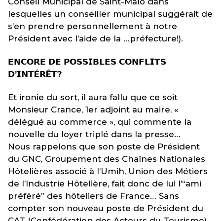
Conseil Municipal de Saint-Malo dans
lesquelles un conseiller municipal suggérait de
s’en prendre personnellement à notre
Président avec l’aide de la …préfecture!).
𝗘𝗡𝗖𝗢𝗥𝗘 𝗗𝗘 𝗣𝗢𝗦𝗦𝗜𝗕𝗟𝗘𝗦 𝗖𝗢𝗡𝗙𝗟𝗜𝗧𝗦
𝗗’𝗜𝗡𝗧É𝗥Ê𝗧?
Et ironie du sort, il aura fallu que ce soit
Monsieur Crance, 1er adjoint au maire, «
délégué au commerce », qui commente la
nouvelle du loyer triplé dans la presse…
Nous rappelons que son poste de Président
du GNC, Groupement des Chaînes Nationales
Hôtelières associé à l’Umih, Union des Métiers
de l’Industrie Hôtelière, fait donc de lui l’“ami
préféré” des hôteliers de France… Sans
compter son nouveau poste de Président du
CAT (Confédération des Acteurs du Tourisme).