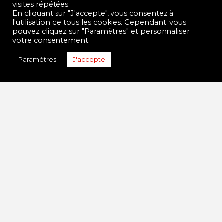
visites répétées.
En cliquant sur "J'accepte", vous consentez à
l'utilisation de tous les cookies. Cependant, vous
pouvez cliquez sur "Paramètres" et personnaliser
votre consentement.
Paramètres
J'accepte
LE FLASH-MOB ET LE REPORTAGE SUR TVR
Après l'annonce dans la presse locale de la
disparition imminente de la principale
supérette Carrefour City dans le centre-ville