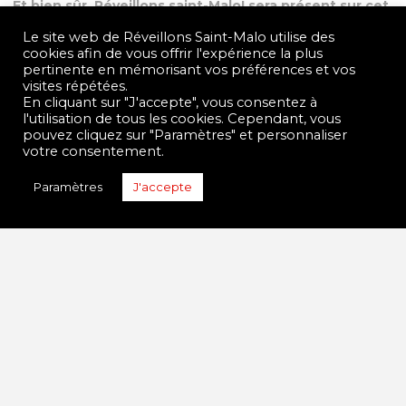
Et bien sûr, Réveillons saint-Malo! sera présent sur cet
évènement. Un thème est actuellement en
Le site web de Réveillons Saint-Malo utilise des
discussion. Nous serons en mesure de le confirmer
cookies afin de vous offrir l'expérience la plus
très prochainement! Alors si vous souhaitez venir
pertinente en mémorisant vos préférences et vos
visites répétées.
grossir les rangs de notre association lors du carnaval
En cliquant sur "J'accepte", vous consentez à
et faire la fête avec nous, vous pouvez nous envoyer
l'utilisation de tous les cookies. Cependant, vous
un message à cette adresse
pouvez cliquez sur "Paramètres" et personnaliser
reveillonssaintmalo@hotmail.fr
votre consentement.
Paramètres
J'accepte
Vidéo du Caranaval de Saint-Malo 2010