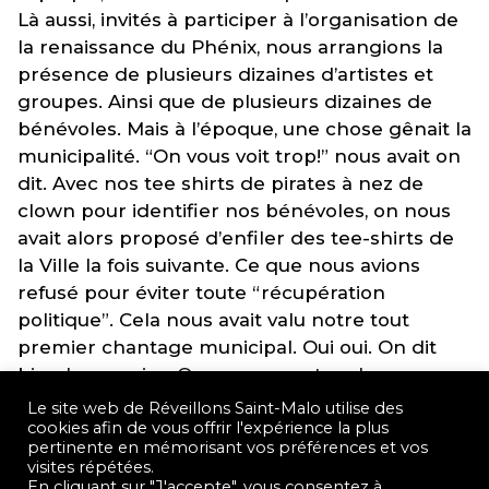
Là aussi, invités à participer à l’organisation de
la renaissance du Phénix, nous arrangions la
présence de plusieurs dizaines d’artistes et
groupes. Ainsi que de plusieurs dizaines de
bénévoles. Mais à l’époque, une chose gênait la
municipalité. “On vous voit trop!” nous avait on
dit. Avec nos tee shirts de pirates à nez de
clown pour identifier nos bénévoles, on nous
avait alors proposé d’enfiler des tee-shirts de
la Ville la fois suivante. Ce que nous avions
refusé pour éviter toute “récupération
politique”. Cela nous avait valu notre tout
premier chantage municipal. Oui oui. On dit
bien le premier. On vous racontera le
deuxième bientôt… C’est marrant (?) comme
Le site web de Réveillons Saint-Malo utilise des
l’histoire se répète.
cookies afin de vous offrir l'expérience la plus
pertinente en mémorisant vos préférences et vos
visites répétées.
Quant au troisième projet de festival dans Intra
En cliquant sur "J'accepte", vous consentez à