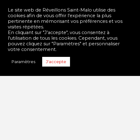
Le site web de Réveillons Saint-Malo utilise des
LES NOUVEAUX TEE-
cookies afin de vous offrir l'expérience la plus
pertinente en mémorisant vos préférences et vos
SHIRTS SONT ARRIVES!
visites répétées.
En cliquant sur "J'accepte", vous consentez à
l'utilisation de tous les cookies. Cependant, vous
En vente au bar la Belle Epoque (Rue de Dinan à
pouvez cliquez sur "Paramètres" et personnaliser
Intra-Muros). Les fonds récoltés serviront au
votre consentement.
fonctionnement de l’association et au
financement de nos futurs projets. Alors à vot’
Paramètres
J'accepte
bon coeur m’sieurs dames! Tarif: 10 euros.
Modèle femme col V taille S et M. Modèle
homme col rond taille M et L. Emmenez votre
tee-shirt en voyage et envoyez …
Read More
ASSOCIATION
T-SHIRT