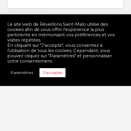
MICRO ÉVÈNEMENT
Le site web de Réveillons Saint-Malo utilise des
cookies afin de vous offrir l'expérience la plus
pertinente en mémorisant vos préférences et vos
visites répétées.
En cliquant sur "J'accepte", vous consentez à
SOIREE RECREATIVE
l'utilisation de tous les cookies. Cependant, vous
pouvez cliquez sur "Paramètres" et personnaliser
SOIREE RECREATIVE Freeze + calins gratuits +
votre consentement.
p’tite bouffe + soirée mix Heure et lieu Heure
Paramètres
J'accepte
de début : samedi 23 août 2008 à 18:00
Heure de fin : dimanche 24 août 2008 à
03:00 Lieu : RDV DANS LA
FOSSE AUX LIONS Adresse : LA
PLACE A …
Read More