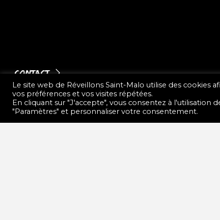
Contact
Le site web de Réveillons Saint-Malo utilise des cookies a
vos préférences et vos visites répétées.
En cliquant sur "J'accepte", vous consentez à l'utilisation
"Paramètres" et personnaliser votre consentement.
Bilan Route du Off
Nous tenons à remercier chaleureusement tou
quelques 7.000 personnes de profiter de conce
animations à destination des malouins et des
Read More