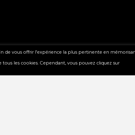
fin de vous offrir l'expérience la plus pertinente en mémorisa
 de tous les cookies. Cependant, vous pouvez cliquez sur
s les établissements qui se sont impliqués dans notre projet d
rts gratuits (dont la liste complète est disponible en cliquant ic
 milliers de visiteurs présent …