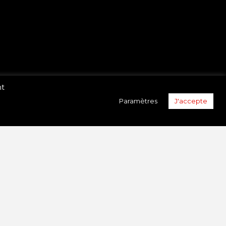
nt
Paramètres
J'accepte
e la Route du Off et qui ont permis à
i). L’idée était de proposer en soirée des